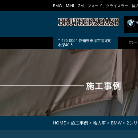
BMW、MINI、GM、フォード、クライスラー 輸
〒476-0004 愛知県東海市荒尾町
ホー
水深40-5
HOME
>
施工事例
>
輸入車
>
BMW
>
2シ