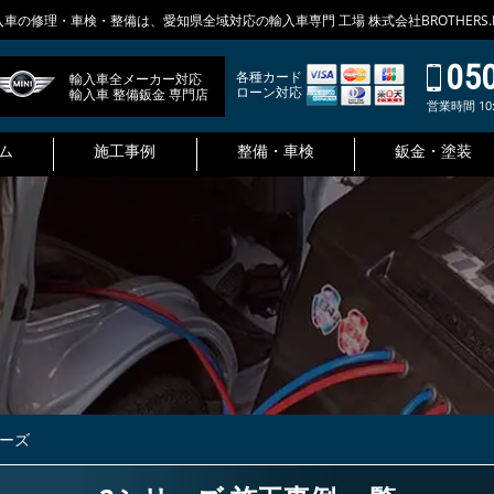
入車の修理・車検・整備は、愛知県全域対応の輸入車専門 工場 株式会社BROTHERS
05
各種カード
輸入車全メーカー対応
ローン対応
輸入車 整備鈑金 専門店
営業時間 10:
ム
施工事例
整備・車検
鈑金・塗装
リーズ