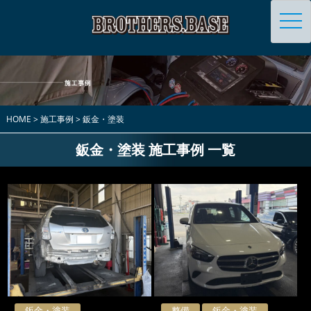
toggl
navig
HOME
>
施工事例
>
鈑金・塗装
鈑金・塗装 施工事例 一覧
鈑金・塗装
整備
鈑金・塗装