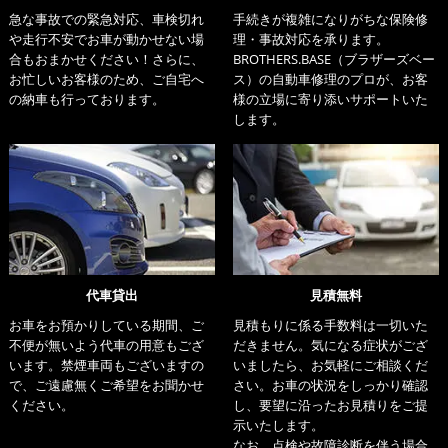
急な事故での緊急対応、車検切れ
手続きが複雑になりがちな保険修
や走行不安でお車が動かせない場
理・事故対応を承ります。
合もおまかせください！さらに、
BROTHERS.BASE（ブラザーズベー
お忙しいお客様のため、ご自宅へ
ス）の自動車修理のプロが、お客
の納車も行っております。
様の立場に寄り添いサポートいた
します。
代車貸出
見積無料
お車をお預かりしている期間、ご
見積もりに係る手数料は一切いた
不便が無いよう代車の用意もござ
だきません。気になる症状がござ
います。禁煙車両もございますの
いましたら、お気軽にご相談くだ
で、ご遠慮無くご希望をお聞かせ
さい。お車の状況をしっかり確認
ください。
し、要望に沿ったお見積りをご提
示いたします。
なお、点検や故障診断を伴う場合