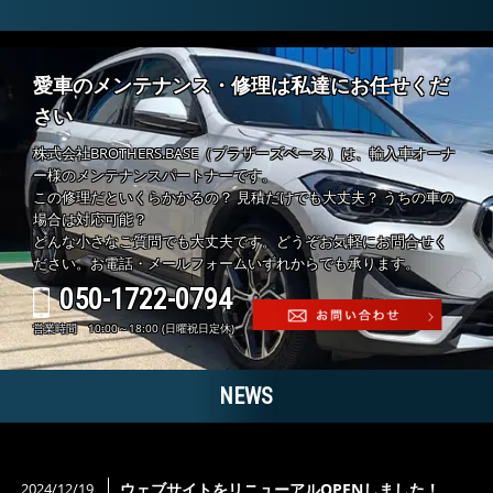
愛車のメンテナンス・修理は私達にお任せくだ
さい
株式会社BROTHERS.BASE（ブラザーズベース）は、輸入車オーナ
ー様のメンテナンスパートナーです。
この修理だといくらかかるの？ 見積だけでも大丈夫？ うちの車の
場合は対応可能？
どんな小さなご質問でも大丈夫です。どうぞお気軽にお問合せく
ださい。お電話・メールフォームいずれからでも承ります。
050-1722-0794
営業時間 10:00～18:00 (日曜祝日定休)
NEWS
2024/12/19
ウェブサイトをリニューアルOPENしました！