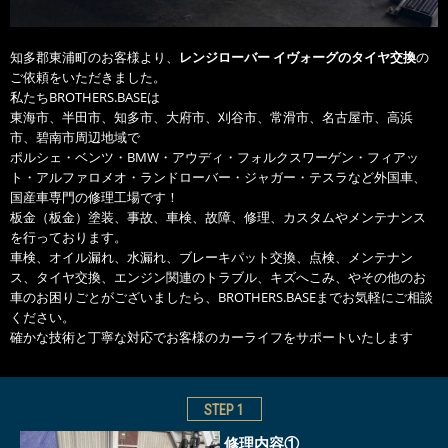
知多郡東浦町のお客様より、
レンジローバー イヴォーグのタイヤ交換
の
ご依頼をいただきました。
私たちBROTHERS.BASEは
東海市、半田市、知多市、大府市、刈谷市、常滑市、名古屋市、高浜
市、碧南市周辺地域で
ポルシェ・ベンツ・BMW・アウディ・フォルクスワーゲン・フィアッ
ト・アルファロメオ・ランドローバー・ジャガー・テスラなど外国車、
国産車専門の修理工場です！
板金（板金）塗装、事故、車検、故障、修理、カスタムやメンテナンス
を行っております。
車検、オイル漏れ、水漏れ、ブレーキパット交換、点検、メンテナン
ス、タイヤ交換、エンジン関連のトラブル、キズへこみ、やその他のお
車のお困りごとがございましたら、BROTHERS.BASEまでお気軽にご相談
ください。
確かな技術と丁寧な対応でお客様のカーライフをサポートいたします
STEP
1
修理内容①