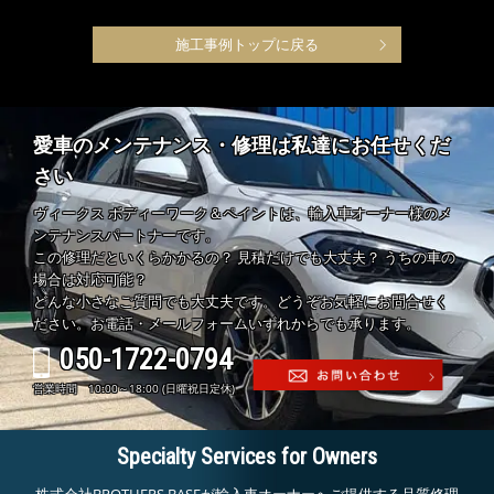
施工事例トップに戻る
愛車のメンテナンス・修理は私達にお任せくだ
さい
ヴィークス ボディーワーク＆ペイントは、輸入車オーナー様のメ
ンテナンスパートナーです。
この修理だといくらかかるの？ 見積だけでも大丈夫？ うちの車の
場合は対応可能？
どんな小さなご質問でも大丈夫です。どうぞお気軽にお問合せく
ださい。お電話・メールフォームいずれからでも承ります。
050-1722-0794
営業時間 10:00～18:00 (日曜祝日定休)
Specialty Services for Owners