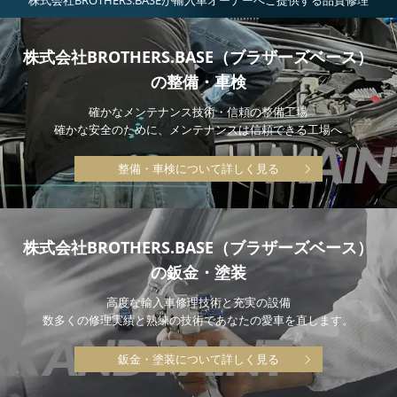
株式会社BROTHERS.BASEが輸入車オーナーへご提供する品質修理
株式会社BROTHERS.BASE（ブラザーズベース）
の整備・車検
確かなメンテナンス技術・信頼の整備工場
確かな安全のために、メンテナンスは信頼できる工場へ
整備・車検について詳しく見る
株式会社BROTHERS.BASE（ブラザーズベース）
の鈑金・塗装
高度な輸入車修理技術と充実の設備
数多くの修理実績と熟練の技術であなたの愛車を直します。
鈑金・塗装について詳しく見る