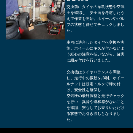
交換前にタイヤの摩耗状態や空気
圧を確認し、安全面を考慮したう
えで作業を開始。ホイールやバル
ブの状態も併せてチェックしまし
た。
車両に適合したタイヤへ交換を実
施。ホイールにキズが付かないよ
う細心の注意を払いながら、確実
に組み付けを行いました。
交換後はタイヤバランスを調整
し、走行中の振動を抑制。ホイー
ルナットは規定トルクで締め付
け、安全性を確保し
空気圧の最終調整と走行チェック
を行い、異音や違和感がないこと
を確認。安心してお乗りいただけ
る状態でお引き渡しとなりまし
た。