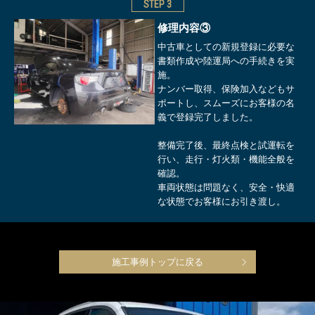
STEP
3
修理内容③
中古車としての新規登録に必要な
書類作成や陸運局への手続きを実
施。
ナンバー取得、保険加入などもサ
ポートし、スムーズにお客様の名
義で登録完了しました。
整備完了後、最終点検と試運転を
行い、走行・灯火類・機能全般を
確認。
車両状態は問題なく、安全・快適
な状態でお客様にお引き渡し。
施工事例トップに戻る