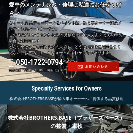
愛車のメンテナンス・修理は私達にお任せくだ
さい
ヴィークス ボディーワーク＆ペイントは、輸入車オーナー様のメ
ンテナンスパートナーです。
この修理だといくらかかるの？ 見積だけでも大丈夫？ うちの車の
場合は対応可能？
どんな小さなご質問でも大丈夫です。どうぞお気軽にお問合せく
ださい。お電話・メールフォームいずれからでも承ります。
050-1722-0794
営業時間 10:00～18:00 (日曜祝日定休)
Specialty Services for Owners
株式会社BROTHERS.BASEが輸入車オーナーへご提供する品質修理
株式会社BROTHERS.BASE（ブラザーズベース）
の整備・車検