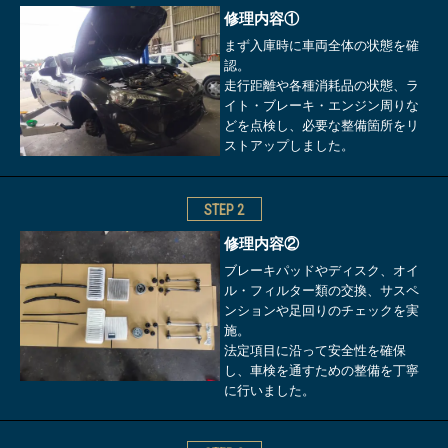
修理内容①
まず入庫時に車両全体の状態を確
認。
走行距離や各種消耗品の状態、ラ
イト・ブレーキ・エンジン周りな
どを点検し、必要な整備箇所をリ
ストアップしました。
STEP
2
修理内容②
ブレーキパッドやディスク、オイ
ル・フィルター類の交換、サスペ
ンションや足回りのチェックを実
施。
法定項目に沿って安全性を確保
し、車検を通すための整備を丁寧
に行いました。