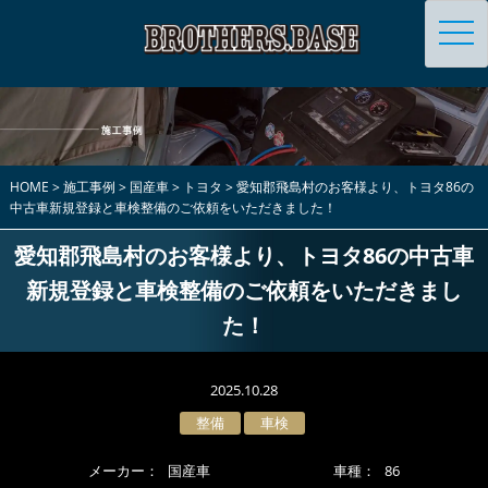
toggl
navig
HOME
>
施工事例
>
国産車
>
トヨタ
>
愛知郡飛島村のお客様より、トヨタ86の
中古車新規登録と車検整備のご依頼をいただきました！
愛知郡飛島村のお客様より、トヨタ86の中古車
新規登録と車検整備のご依頼をいただきまし
た！
2025.10.28
整備
車検
メーカー：
国産車
車種：
86