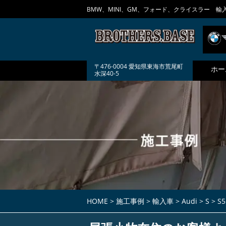
BMW、MINI、GM、フォード、クライスラー 輸
〒476-0004 愛知県東海市荒尾町
ホー
水深40-5
HOME
>
施工事例
>
輸入車
>
Audi
>
S
>
S5