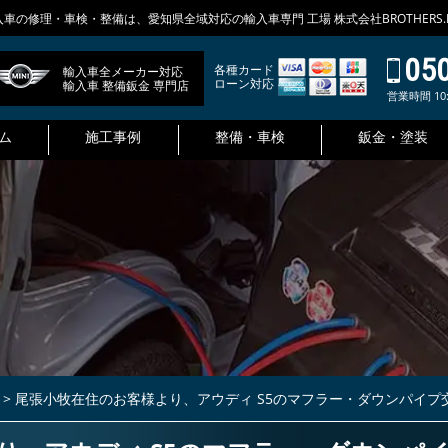
入車の修理・車検・整備は、愛知県全域対応の輸入車専門 工場 株式会社BROTHERS
05
各種カード
輸入車全メーカー対応
ローン対応
輸入車 整備鈑金 専門店
営業時間 10:
ム
施工事例
整備・車検
鈑金・塗装
>
尾張小牧在住のお客様より、アウディ S5のマフラー・ダウンパイ