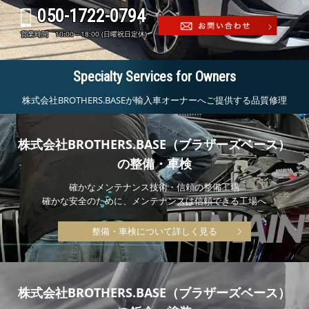
050-1722-0794
営業時間 10:00～18:00 (日曜祝日定休)
Specialty Services for Owners
株式会社BROTHERS.BASEが輸入車オーナーへご提供する品質修理
株式会社BROTHERS.BASE（ブラザーズベース）
の整備・車検
確かなメンテナンス技術・信頼の整備工場
確かな安全のために、メンテナンスは信頼できる工場へ
整備・車検について詳しく見る
株式会社BROTHERS.BASE（ブラザーズベース）