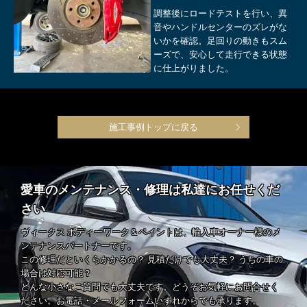
調整後にロードテストを行い、異
音やハンドルセンターのズレがな
いかを確認。足回りの動きもスム
ーズで、安心して走行できる状態
に仕上がりました。
施工事例トップに戻る
愛車のメンテナンス・修理は私達にお任せくだ
さい
ヴィークス ボディーワーク＆ペイントは、輸入車オーナー様のメ
ンテナンスパートナーです。
この修理だといくらかかるの？ 見積だけでも大丈夫？ うちの車の
場合は対応可能？
どんな小さなご質問でも大丈夫です。どうぞお気軽にお問合せく
ださい。お電話・メールフォームいずれからでも承ります。