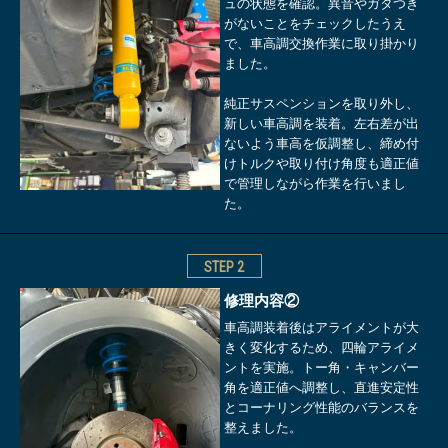
ュの状態を確認。異音やガタつき
がないことをチェックしたうえ
で、車高調交換作業に取り掛かり
ました。
純正サスペンションを取り外し、
新しい車高調を装着。左右差が出
ないよう車高を仮調整し、締め付
けトルクや取り付け角度も適正値
で管理しながら作業を行いまし
た。
STEP
2
修理内容②
車高調装着後はアライメントが大
きく変化するため、四輪アライメ
ントを実施。トー角・キャンバー
角を適正値へ調整し、直進安定性
とコーナリング性能のバランスを
整えました。