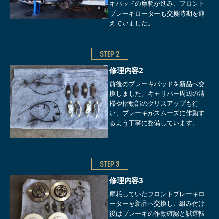
キパッドの摩耗が進み、フロント
ブレーキローターも交換時期を迎
えていました。
STEP
2
修理内容2
前後のブレーキパッドを新品へ交
換しました。キャリパー周辺の清
掃や摺動部のグリスアップも行
い、ブレーキがスムーズに作動す
るよう丁寧に整備しています。
STEP
3
修理内容3
摩耗していたフロントブレーキロ
ーターを新品へ交換し、組み付け
後はブレーキの作動確認と試運転