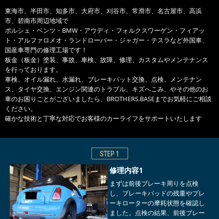
東海市、半田市、知多市、大府市、刈谷市、常滑市、名古屋市、高浜
市、碧南市周辺地域で
ポルシェ・ベンツ・BMW・アウディ・フォルクスワーゲン・フィアッ
ト・アルファロメオ・ランドローバー・ジャガー・テスラなど外国車、
国産車専門の修理工場です！
板金（板金）塗装、事故、車検、故障、修理、カスタムやメンテナンス
を行っております。
車検、オイル漏れ、水漏れ、ブレーキパット交換、点検、メンテナン
ス、タイヤ交換、エンジン関連のトラブル、キズへこみ、やその他のお
車のお困りごとがございましたら、BROTHERS.BASEまでお気軽にご相談
ください。
確かな技術と丁寧な対応でお客様のカーライフをサポートいたします
STEP
1
修理内容1
まずは前後ブレーキ周りを点検
し、ブレーキパッドの残量やブレ
ーキローターの摩耗状態を確認し
ました。点検の結果、前後ブレー