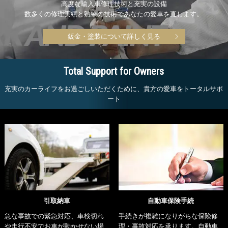
高度な輸入車修理技術と充実の設備
数多くの修理実績と熟練の技術であなたの愛車を直します。
鈑金・塗装について詳しく見る
Total Support for Owners
充実のカーライフをお過ごしいただくために、貴方の愛車をトータルサポ
ート
引取納車
自動車保険手続
急な事故での緊急対応、車検切れ
手続きが複雑になりがちな保険修
や走行不安でお車が動かせない場
理・事故対応を承ります。自動車