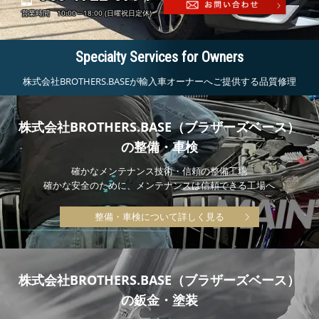
営業時間 10:00～18:00 (日曜祝日定休)
Specialty Services for Owners
株式会社BROTHERS.BASEが輸入車オーナーへご提供する品質修理
株式会社BROTHERS.BASE（ブラザーズベース）
の整備・車検
確かなメンテナンス技術・信頼の整備工場
確かな安全のために、メンテナンスは信頼できる工場へ
整備・車検について詳しく見る
株式会社BROTHERS.BASE（ブラザーズベース）
の鈑金・塗装