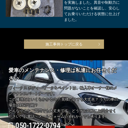
を実施しました。異音や制動力に
問題がないことを確認し、安心し
てお乗りいただける状態に仕上げ
ました。
施工事例トップに戻る
愛車のメンテナンス・修理は私達にお任せくだ
さい
ヴィークス ボディーワーク＆ペイントは、輸入車オーナー様のメ
ンテナンスパートナーです。
この修理だといくらかかるの？ 見積だけでも大丈夫？ うちの車の
場合は対応可能？
どんな小さなご質問でも大丈夫です。どうぞお気軽にお問合せく
ださい。お電話・メールフォームいずれからでも承ります。
050-1722-0794